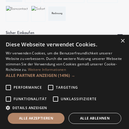
Rechnung
Sicher Einkaufen
×
Diese Webseite verwendet Cookies.
Wir verwenden Cookies, um die Benutzerfreundlichkeit unserer
Website zu verbessern. Durch die weitere Nutzung unserer Webseite
stimmen Sie der Verwendung von Cookies gemäß unserer Cookie-
Richtlinie zu.
Weitere Informationen
Unsere Communities
ALLE PARTNER ANZEIGEN
(1496) →
PERFORMANCE
TARGETING
FUNKTIONALITÄT
UNKLASSIFIZIERTE
DETAILS ANZEIGEN
Made by Hajus AG.
ALLE AKZEPTIEREN
ALLE ABLEHNEN