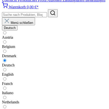
Übersicht
Persönliches Profil
Adressen
Zahlungsarten
Bestellungen
Warenkorb
0,00 €*
Menü schließen
Deutsch
Austria
Belgium
Denmark
Deutsch
English
Franch
Italiano
Nethelands