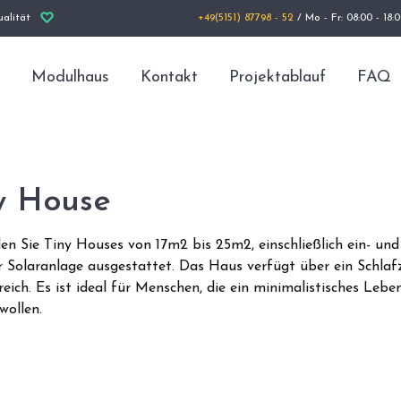
alität
+49(5151) 87798 - 52
/ Mo - Fr: 08:00 - 18:
Modulhaus
Kontakt
Projektablauf
FAQ
y House
den Sie Tiny Houses von 17m2 bis 25m2, einschließlich ein- un
r Solaranlage ausgestattet. Das Haus verfügt über ein Schla
ich. Es ist ideal für Menschen, die ein minimalistisches Leb
wollen.