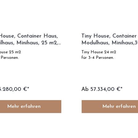
House, Container Haus,
Tiny House, Container
haus, Minihaus, 25 m2,
Modulhaus, Minihaus,3
ECHNOLOGIE - SIP
- Forest Modell
ouse 25 m2
Tiny House 24 m2
ll
 Personen.
für 3-4 Personen.
5.280,00 €*
Ab
57.334,00 €*
Mehr erfahren
Mehr erfahren