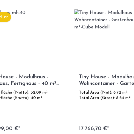
ller
House - Modulhaus -
Tiny House - Modulhau
aus, Fertighaus - 40 m² -
Wohncontainer - Garte
ieeffizient - SIP-Modell
6,72 m²-Cube Modell
fläche (Netto): 32,09 m²
Total Area (Net): 6.72 m²
fläche (Brutto): 40 m².
Total Area (Gross): 8.64 m²
99,00 €*
17.766,70 €*