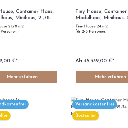
House, Container Haus,
Tiny House, Container
haus, Minihaus, 21,78
Modulhaus, Minihaus, 
m² , zweistöckiges - Modell G
French Kiss
ouse 21.78 m2
Tiny House 24 m2
 Personen.
für 2-3 Personen.
2,00 €*
Ab
45.339,00 €*
Mehr erfahren
Mehr erfahren
ndkostenfrei
Versandkostenfrei
ller
Bestseller