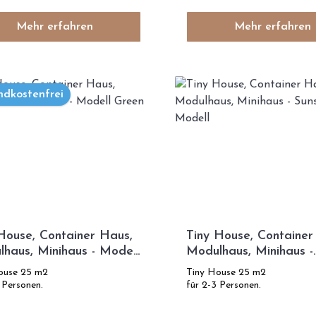
Mehr erfahren
Mehr erfahren
ndkostenfrei
House, Container Haus,
Tiny House, Container
haus, Minihaus - Modell
Modulhaus, Minihaus -
n Day
Sunshine Modell
ouse 25 m2
Tiny House 25 m2
 Personen.
für 2-3 Personen.