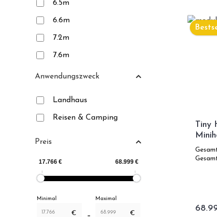
6.5m
6.6m
Bestse
7.2m
7.6m
7.25m
Anwendungszweck
11.9m
Landhaus
Reisen & Camping
Tiny 
Minih
Preis
Energ
Gesamt
Gesamt
Minimal
Maximal
68.9
€
€
–