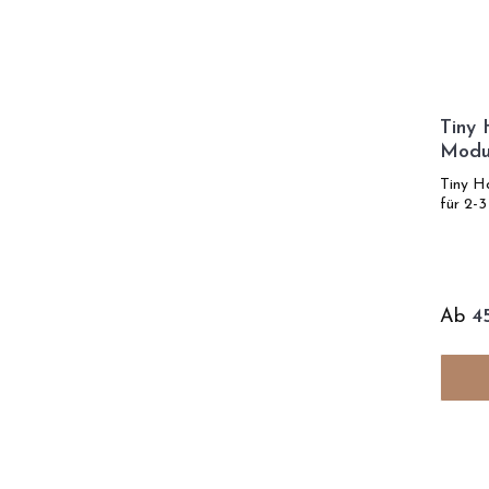
Tiny 
Modul
SIP-T
Tiny H
Mode
für 2-3
Ab
4