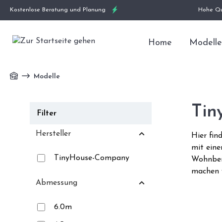
Kostenlose Beratung und Planung
Hohe Qu
Home
Modelle
Modelle
Tin
Filter
Hersteller
Hier fin
mit eine
TinyHouse-Company
Wohnbere
machen 
Abmessung
6.0m