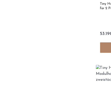
m² - 
Tiny H
0
für 2 P
53.19