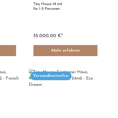
odell D
Wonderland
Tiny House 18 m2
für 1-2 Personen.
35.000,00 €*
Mehr erfahren
Versandkostenfrei