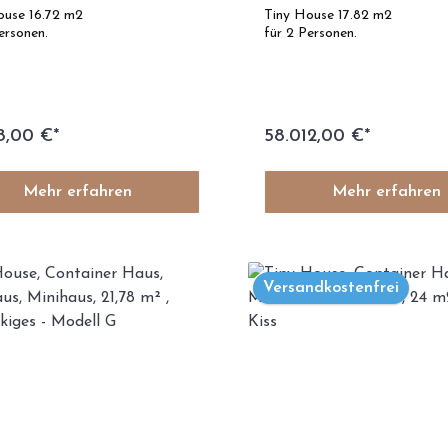
für 2 Personen - Modell
m² -für 2 Personen- M
ouse 16.72 m2
Tiny House 17.82 m2
ersonen.
für 2 Personen.
8,00 €*
58.012,00 €*
Mehr erfahren
Mehr erfahren
Versandkostenfrei