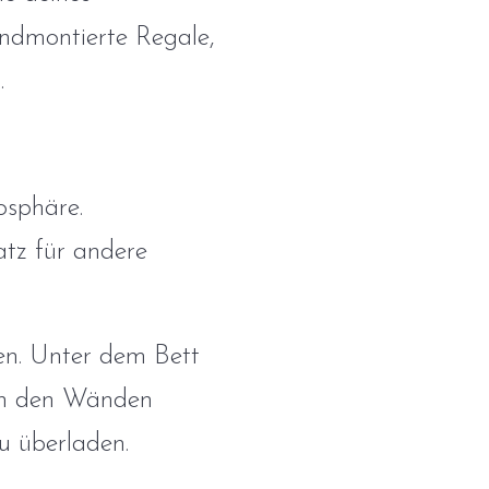
ndmontierte Regale,
.
osphäre.
tz für andere
en. Unter dem Bett
 An den Wänden
u überladen.