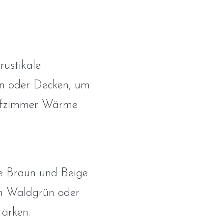
rustikale
en oder Decken, um
lafzimmer Wärme
ie Braun und Beige
in Waldgrün oder
ärken.