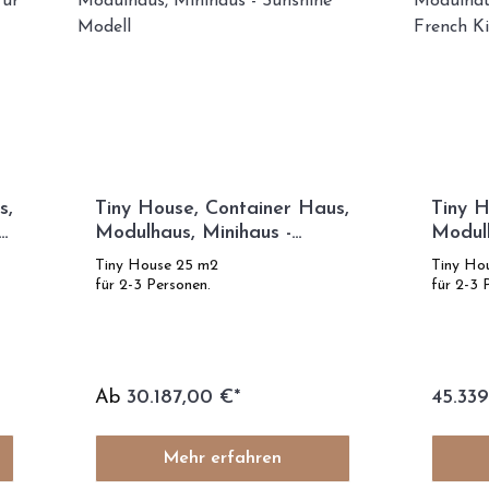
s,
Tiny House, Container Haus,
Tiny H
Modulhaus, Minihaus -
Modulh
Sunshine Modell
- Fren
Tiny House 25 m2
Tiny Ho
für 2-3 Personen.
für 2-3 
Ab
30.187,00 €*
45.339
Mehr erfahren