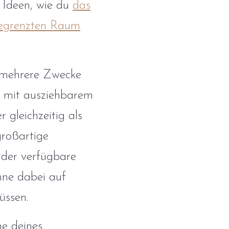
e Ideen, wie du
das
egrenzten Raum
 mehrere Zwecke
a mit ausziehbarem
r gleichzeitig als
großartige
 der verfügbare
hne dabei auf
üssen.
he deines