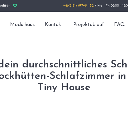
alität
+49(5151) 87798 - 52
/ Mo - Fr: 08:00 - 18:
Modulhaus
Kontakt
Projektablauf
FAQ
dein durchschnittliches Sc
lockhütten-Schlafzimmer in
Tiny House