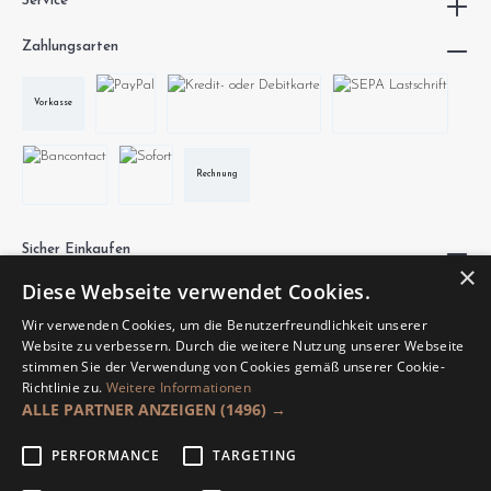
Service
Zahlungsarten
Vorkasse
Rechnung
Sicher Einkaufen
×
Diese Webseite verwendet Cookies.
Wir verwenden Cookies, um die Benutzerfreundlichkeit unserer
Website zu verbessern. Durch die weitere Nutzung unserer Webseite
stimmen Sie der Verwendung von Cookies gemäß unserer Cookie-
Richtlinie zu.
Weitere Informationen
Unsere Communities
ALLE PARTNER ANZEIGEN
(1496) →
PERFORMANCE
TARGETING