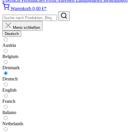
Übersicht
Persönliches Profil
Adressen
Zahlungsarten
Bestellungen
Warenkorb
0,00 €*
Menü schließen
Deutsch
Austria
Belgium
Denmark
Deutsch
English
Franch
Italiano
Nethelands