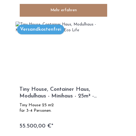
Mehr erfahren
Versandkostenfrei
Tiny House, Container Haus,
Modulhaus - Minihaus - 25m² -
Modelle Eco Life
Tiny House 25 m2
für 3-4 Personen.
55.500,00 €*