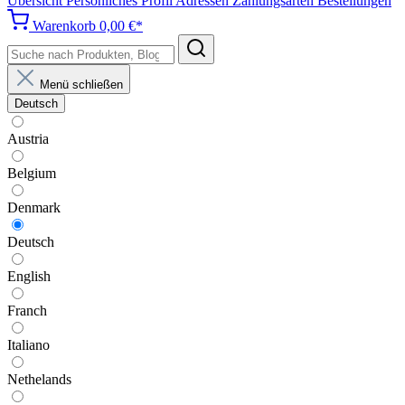
Übersicht
Persönliches Profil
Adressen
Zahlungsarten
Bestellungen
Warenkorb
0,00 €*
Menü schließen
Deutsch
Austria
Belgium
Denmark
Deutsch
English
Franch
Italiano
Nethelands