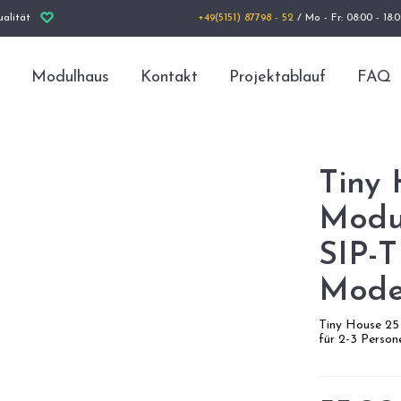
alität
+49(5151) 87798 - 52
/ Mo - Fr: 08:00 - 18:
Modulhaus
Kontakt
Projektablauf
FAQ
Tiny 
Modul
SIP-
Mode
Tiny House 2
für 2-3 Person