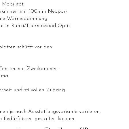
 Mobilität.
Stahlrahmen mit 100mm Neopor-
imale Wärmedämmung.
paneele in Runki/Thermowood-Optik
metallplatten schützt vor den
n 70 Fenster mit Zweikammer-
ima.
rheit und stilvollen Zugang.
en je nach Ausstattungsvariante variieren,
n Bedürfnissen gestalten können.