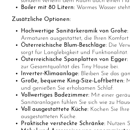
sondern verleiht dem Raum auch einen Ha
Boiler mit 80 Litern:
Warmes Wasser steht 
Zusätzliche Optionen:
Hochwertige Sanitärkeramik von Grohe:
Armaturen ausgestattet, die Ihren Komfort 
Österreichische Blum-Beschläge:
Die Verw
sorgt für Langlebigkeit und Funktionalität.
Österreichische Spanplatten von Egger:
zur Gesamtqualität des Tiny House bei.
Inverter-Klimaanlage:
Bleiben Sie das gan
Große, bequeme King-Size-Loftbetten:
Ma
und genießen Sie erholsamen Schlaf.
Vollwertiges Badezimmer:
Mit einer gerä
Sanitäranlagen fühlen Sie sich wie zu Haus
Voll ausgestattete Küche:
Kochen Sie Ihre 
ausgestatteten Küche.
Praktische versteckte Schränke:
Nutzen Si