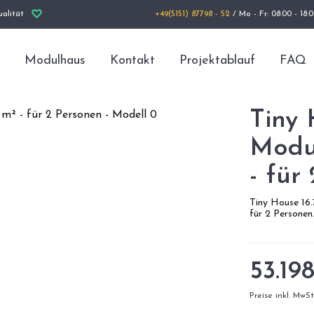
alität
+49(5151) 87798 - 52
/ Mo - Fr: 08:00 - 18:
Modulhaus
Kontakt
Projektablauf
FAQ
Tiny 
Modul
- für
Tiny House 16
für 2 Personen
53.19
Preise inkl. MwS