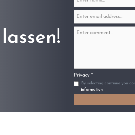
lassen!
Privacy *
By selecting continue you co
information
.