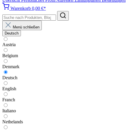
Übersicht
Persönliches Profil
Adressen
Zahlungsarten
Bestellungen
Warenkorb
0,00 €*
Menü schließen
Deutsch
Austria
Belgium
Denmark
Deutsch
English
Franch
Italiano
Nethelands