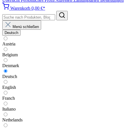
Übersicht
Persönliches Profil
Adressen
Zahlungsarten
Bestellungen
Warenkorb
0,00 €*
Menü schließen
Deutsch
Austria
Belgium
Denmark
Deutsch
English
Franch
Italiano
Nethelands