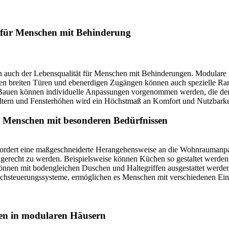
für Menschen mit Behinderung
dern auch der Lebensqualität für Menschen mit Behinderungen. Modulare 
n breiten Türen und ebenerdigen Zugängen können auch spezielle Ram
s Bauen können individuelle Anpassungen vorgenommen werden, die den
altern und Fensterhöhen wird ein Höchstmaß an Komfort und Nutzbarkei
 Menschen mit besonderen Bedürfnissen
ordert eine maßgeschneiderte Herangehensweise an die Wohnraumanpass
echt zu werden. Beispielsweise können Küchen so gestaltet werden, da
nen mit bodengleichen Duschen und Haltegriffen ausgestattet werden, 
rachsteuerungssysteme, ermöglichen es Menschen mit verschiedenen Ein
nen in modularen Häusern