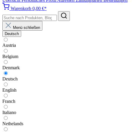
Übersicht
Persönliches Profil
Adressen
Zahlungsarten
Bestellungen
Warenkorb
0,00 €*
Menü schließen
Deutsch
Austria
Belgium
Denmark
Deutsch
English
Franch
Italiano
Nethelands