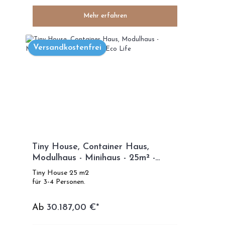
Mehr erfahren
Versandkostenfrei
Tiny House, Container Haus,
Modulhaus - Minihaus - 25m² -
Modelle Eco Life
Tiny House 25 m2
für 3-4 Personen.
Ab
30.187,00 €*