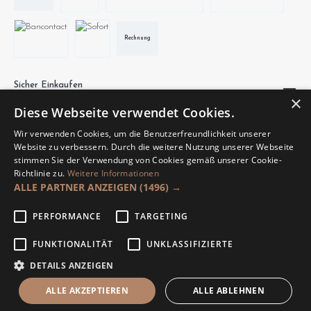
Rechnung
Sicher Einkaufen
×
Diese Webseite verwendet Cookies.
Wir verwenden Cookies, um die Benutzerfreundlichkeit unserer
Website zu verbessern. Durch die weitere Nutzung unserer Webseite
stimmen Sie der Verwendung von Cookies gemäß unserer Cookie-
Richtlinie zu.
Weitere Informationen
Unsere Communities
ALLE PARTNER ANZEIGEN
(1496) →
PERFORMANCE
TARGETING
FUNKTIONALITÄT
UNKLASSIFIZIERTE
DETAILS ANZEIGEN
Made by Hajus AG.
ALLE AKZEPTIEREN
ALLE ABLEHNEN