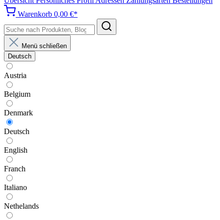
Übersicht
Persönliches Profil
Adressen
Zahlungsarten
Bestellungen
Warenkorb
0,00 €*
Menü schließen
Deutsch
Austria
Belgium
Denmark
Deutsch
English
Franch
Italiano
Nethelands