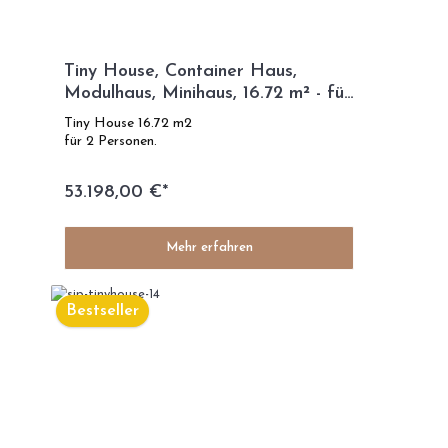
Tiny House, Container Haus,
Modulhaus, Minihaus, 16.72 m² - für
2 Personen - Modell 0
Tiny House 16.72 m2
für 2 Personen.
53.198,00 €*
Mehr erfahren
Bestseller