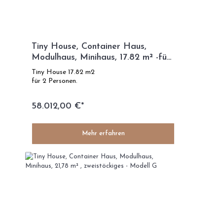
Tiny House, Container Haus,
Modulhaus, Minihaus, 17.82 m² -für
2 Personen- Modell D
Tiny House 17.82 m2
für 2 Personen.
58.012,00 €*
Mehr erfahren