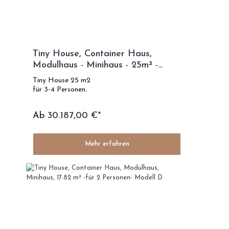
Tiny House, Container Haus,
Modulhaus - Minihaus - 25m² -
Modelle Eco Life
Tiny House 25 m2
für 3-4 Personen.
Ab
30.187,00 €*
Mehr erfahren