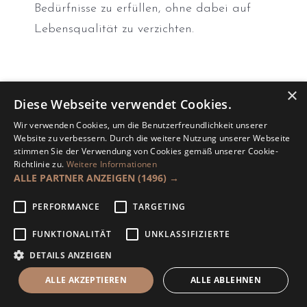
Bedürfnisse zu erfüllen, ohne dabei auf
Lebensqualität zu verzichten.
×
Diese Webseite verwendet Cookies.
Versandkostenfrei
Wir verwenden Cookies, um die Benutzerfreundlichkeit unserer
Website zu verbessern. Durch die weitere Nutzung unserer Webseite
stimmen Sie der Verwendung von Cookies gemäß unserer Cookie-
Richtlinie zu.
Weitere Informationen
ALLE PARTNER ANZEIGEN
(1496) →
PERFORMANCE
TARGETING
FUNKTIONALITÄT
UNKLASSIFIZIERTE
Tiny House, Container Haus,
DETAILS ANZEIGEN
Modulhaus - Minihaus - 25m² -
Modelle Eco Life
Tiny House 25 m2
ALLE AKZEPTIEREN
ALLE ABLEHNEN
für 3-4 Personen.